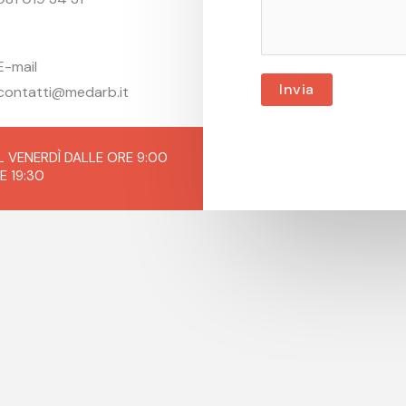
m
m
e
E-mail
n
Invia
contatti@medarb.it
t
o
r
AL VENERDÌ DALLE ORE 9:00
M
E 19:30
e
s
s
a
g
e