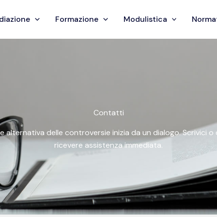
diazione
Formazione
Modulistica
Norma
Contatti
e alternativa delle controversie inizia da un dialogo. Scrivici 
ricevere assistenza immediata.