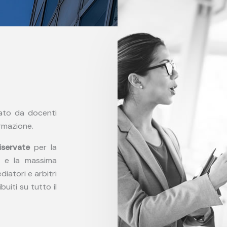
to da docenti
ormazione.
iservate
per la
e la massima
iatori e arbitri
uiti su tutto il