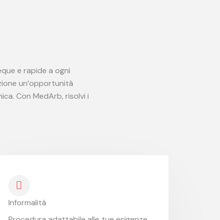
 eque e rapide a ogni
azione un’opportunità
ica. Con MedArb, risolvi i
Informalità
Procedura adattabile alle tue esigenze.