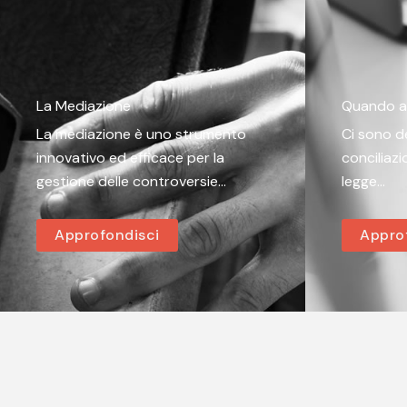
La Mediazione
Quando at
La mediazione è uno strumento
Ci sono de
innovativo ed efficace per la
conciliazi
gestione delle controversie…
legge…
Approfondisci
Appro