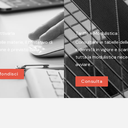
tivarla
Tariffe e Modulistica
lle materie, il tentativo di
Consultare le tabelle dell
one è previsto dalla
indennità in vigore e scar
tutta la modulistica nece
avviare…
fondisci
Consulta