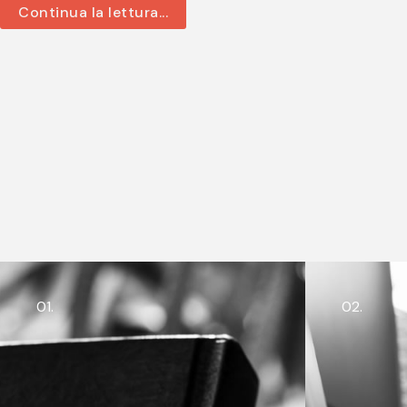
Continua la lettura...
01.
02.