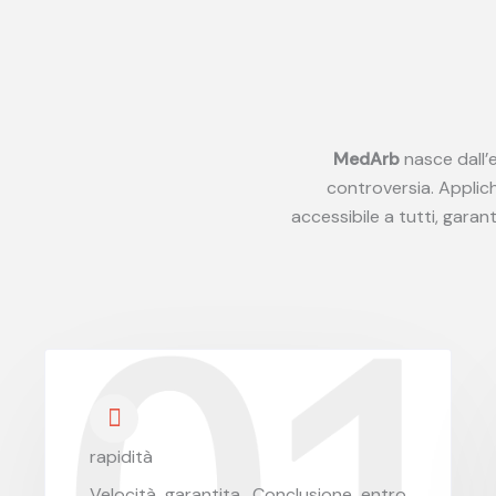
MedArb
nasce dall’e
controversia. Applic
accessibile a tutti, garan
rapidità
Velocità garantita. Conclusione entro