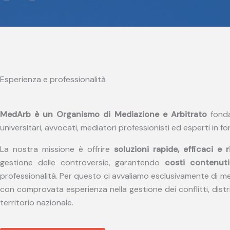
a
w
c
i
e
t
b
t
o
e
o
r
Esperienza e professionalità
k
MedArb è un Organismo di Mediazione e Arbitrato
fonda
universitari, avvocati, mediatori professionisti ed esperti in f
La nostra missione è offrire
soluzioni rapide, efficaci e r
gestione delle controversie, garantendo
costi contenuti
professionalità. Per questo ci avvaliamo esclusivamente di med
con comprovata esperienza nella gestione dei conflitti, distrib
territorio nazionale.